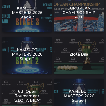
KAMELOT
EUROPEAN
MASTERS 2026
CHAMPIONSHIP
Stage 3
40+
KAMELOT
MASTERS 2026
Zlota Bila
Stage 2
6th Open
KAMELOT
Tournament
MASTERS 2026
“ZLOTA BILA”
Stage 1