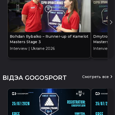
Bohdan Rybalko – Runner-up of Kamelot
Dmytro Bil
Masters Stage 3
Masters St
Interview | Ukraine 2026
Interview |
ВІДЭА GOGOSPORT
Смотреть все