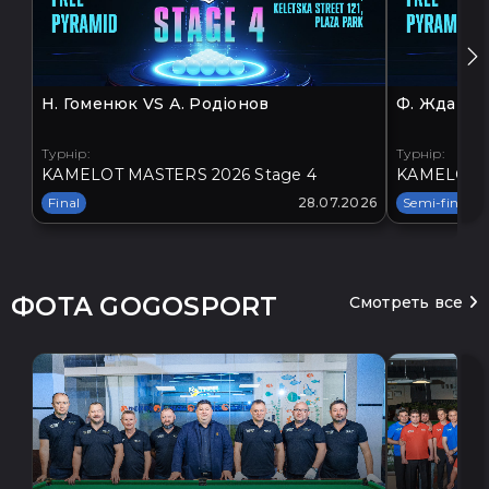
Н. Гоменюк VS А. Родіонов
Ф. Жданов 
Турнір:
Турнір:
KAMELOT MASTERS 2026 Stage 4
KAMELOT M
Final
28.07.2026
Semi-final
ФОТА GOGOSPORT
Смотреть все