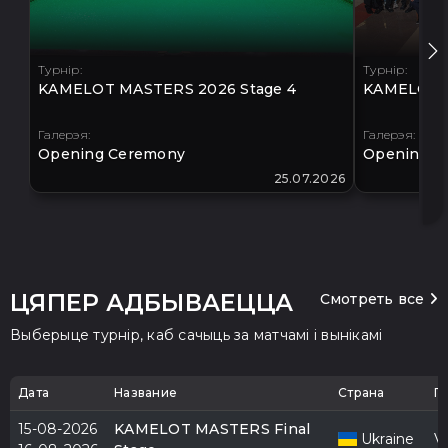
Турнір:
Турнір:
KAMELOT MASTERS 2026 Stage 4
KAMELOT M
Галерэя:
Галерэя:
Opening Ceremony
Opening C
25.07.2026
ЦЯПЕР АДБЫВАЕЦЦА
Смотреть все
Выберыце турнір, каб сачыць за матчамі і вынікамі
Дата
Название
Страна
Г
15-08-2026
KAMELOT MASTERS Final
Ukraine
V