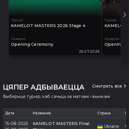
Турнір:
Турнір:
KAMELOT MASTERS 2026 Stage 4
KAMELOT M
Галерэя:
Галерэя:
Opening Ceremony
Opening C
25.07.2026
ЦЯПЕР АДБЫВАЕЦЦА
Смотреть все
Выберыце турнір, каб сачыць за матчамі і вынікамі
Дата
Название
Страна
Г
15-08-2026
KAMELOT MASTERS Final
Ukraine
V