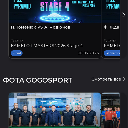
Н. Гоменюк VS А. Родіонов
Ф. Жданов 
Турнір:
Турнір:
KAMELOT MASTERS 2026 Stage 4
KAMELOT M
Final
28.07.2026
Semi-final
ФОТА GOGOSPORT
Смотреть все