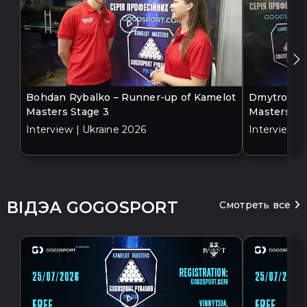
Bohdan Rybalko – Runner-up of Kamelot
Dmytro Bil
Masters Stage 3
Masters St
Interview | Ukraine 2026
Interview |
ВІДЭА GOGOSPORT
Смотреть все