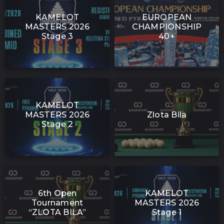
KAMELOT
EUROPEAN
MASTERS 2026
CHAMPIONSHIP
Stage 3
40+
KAMELOT
MASTERS 2026
Zlota Bila
Stage 2
6th Open
KAMELOT
Tournament
MASTERS 2026
“ZLOTA BILA”
Stage 1