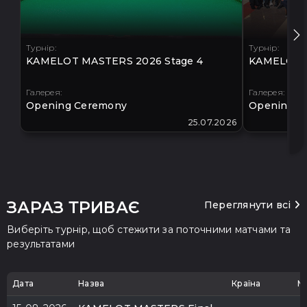
Турнір:
Турнір:
KAMELOT MASTERS 2026 Stage 4
KAMELOT M
Галерея:
Галерея:
Opening Ceremony
Opening C
25.07.2026
ЗАРАЗ ТРИВАЄ
Переглянути всі
Виберіть турнір, щоб стежити за поточними матчами та
результатами
Дата
Назва
Країна
М