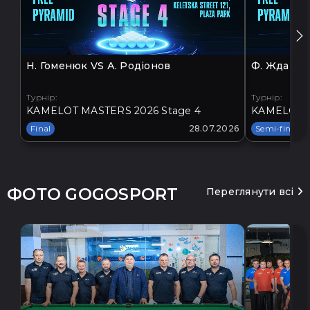
Н. Гоменюк VS А. Родіонов
Ф. Жданов 
Турнір:
Турнір:
KAMELOT MASTERS 2026 Stage 4
KAMELOT M
Final
28.07.2026
Semi-final
ФОТО GOGOSPORT
Переглянути всі