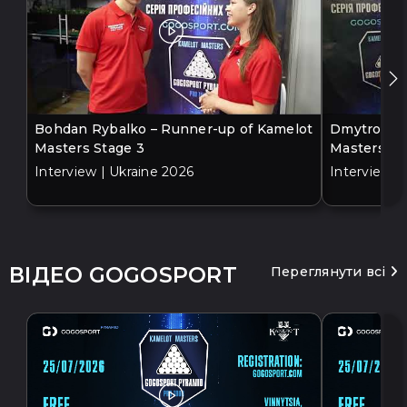
Bohdan Rybalko – Runner-up of Kamelot
Dmytro Bil
Masters Stage 3
Masters St
Interview | Ukraine 2026
Interview |
ВІДЕО GOGOSPORT
Переглянути всі