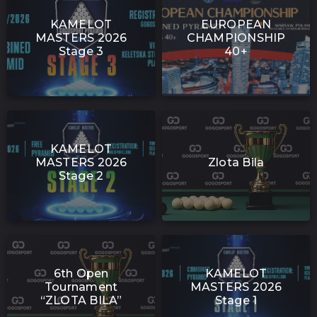
KAMELOT
EUROPEAN
MASTERS 2026
CHAMPIONSHIP
Stage 3
40+
KAMELOT
MASTERS 2026
Zlota Bila
Stage 2
6th Open
KAMELOT
Tournament
MASTERS 2026
“ZLOTA BILA”
Stage 1