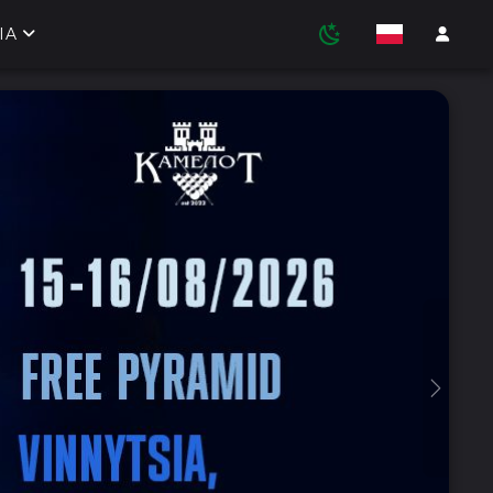
IA
Next