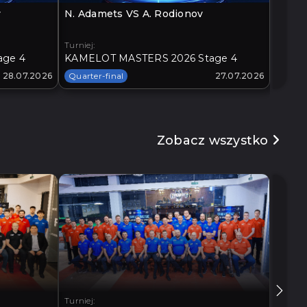
v
N. Adamets VS A. Rodionov
O. Loz
Turniej:
Turniej:
age 4
KAMELOT MASTERS 2026 Stage 4
KAMEL
28.07.2026
Quarter-final
27.07.2026
Quarte
Zobacz wszystko
Turniej:
Turniej: