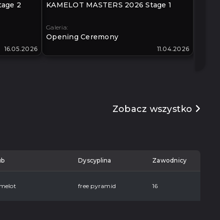
age 2
KAMELOT MASTERS 2026 Stage 1
KLIMO
40+
Galeria:
Galeria:
Opening Ceremony
Open
16.05.2026
11.04.2026
Zobacz wszystko
ub
Dyscyplina
Zawodnicy
melot
free pyramid
16