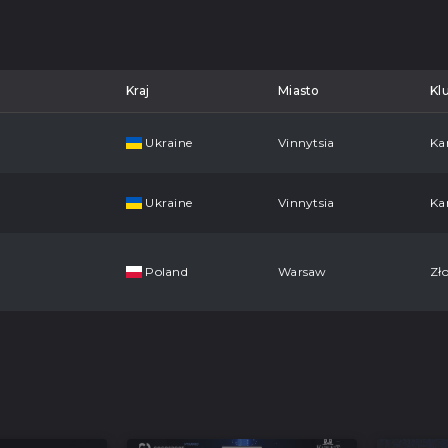
Kraj
Miasto
Kl
Ukraine
Vinnytsia
Ka
Ukraine
Vinnytsia
Ka
Poland
Warsaw
Zło