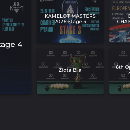
KAMELOT MASTERS
2026 Stage 3
CHAM
age 4
6th O
Zlota Bila
“