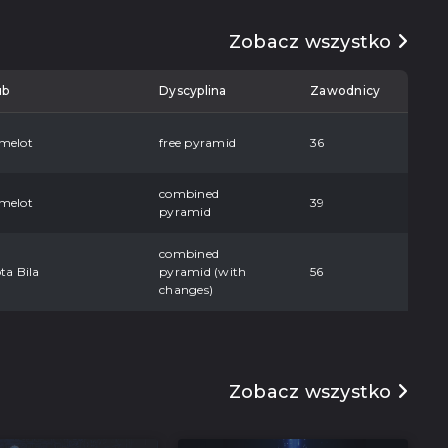
Zobacz wszystko
ub
Dyscyplina
Zawodnicy
melot
free pyramid
36
combined
melot
39
pyramid
combined
ta Bila
pyramid (with
56
changes)
Zobacz wszystko